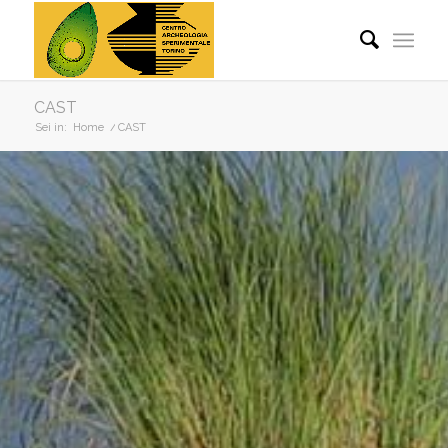
CAST
Sei in:
Home
/
CAST